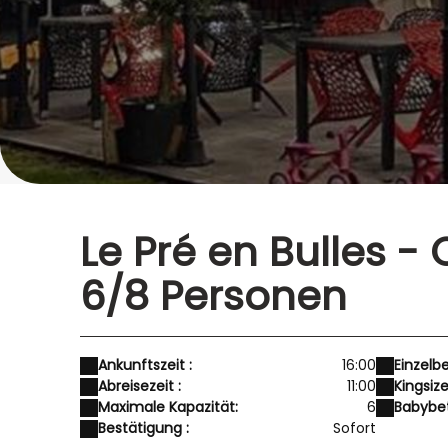
Le Pré en Bulles -
6/8 Personen
Ankunftszeit :
16:00
Einzelb
Abreisezeit :
11:00
Kingsiz
Maximale Kapazität:
6
Babybet
Bestätigung :
Sofort