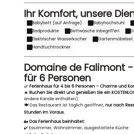
Ihr Komfort, unsere Die
Babybett (auf Anfrage)
Babyhochstuhl
Badprodukte
Bettwäsche inbegriffen
D
Elektrischer Wasserkocher
Gartenmöbelset
Handtuchtrockner
Domaine de Falimont -
für 6 Personen
🌿
Ferienhaus für 4 bis 6 Personen – Charme und Ko
🔥
Buchen Sie direkt und genießen Sie ein KOSTENLO
andere Kanäle enthalten).
🍽️ Das Restaurant ist täglich geöffnet,
nur nach Res
Stunden im Voraus.
🏡
Das Ferienhaus beinhaltet:
✔️ Esszimmer, Wohnzimmer, ausgestattete Küche