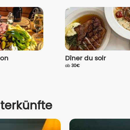
ion
Dîner du soir
ab
30€
terkünfte