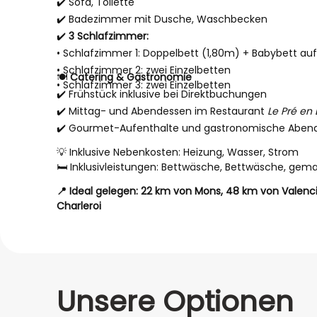
✔️ Sofa, Toilette
✔️ Badezimmer mit Dusche, Waschbecken
✔️
3 Schlafzimmer:
• Schlafzimmer 1: Doppelbett (1,80m) + Babybett auf
• Schlafzimmer 2: zwei Einzelbetten
🍽️
Catering & Gastronomie
• Schlafzimmer 3: zwei Einzelbetten
✔️ Frühstück inklusive bei Direktbuchungen
✔️ Mittag- und Abendessen im Restaurant
Le Pré en 
✔️ Gourmet-Aufenthalte und gastronomische Aben
💡 Inklusive Nebenkosten: Heizung, Wasser, Strom
🛏️ Inklusivleistungen: Bettwäsche, Bettwäsche, ge
📍 Ideal gelegen: 22 km von Mons, 48 km von Valen
Charleroi
Unsere Optionen