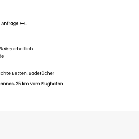
 Anfrage 🛏️
Bulles
erhältlich
de
machte Betten, Badetücher
ciennes, 25 km vom Flughafen