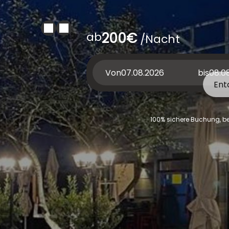
ab
200€
/Nacht
Von
bis
Ent
100% sichere Buchung, bes