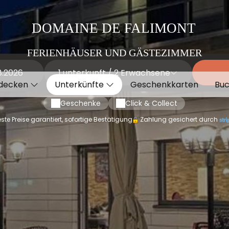
DOMAINE DE FALIMONT
FERIENHÄUSER UND GÄSTEZIMMER
1
unterkunft /
2
Erwachsene
decken
Unterkünfte
Geschenkkarten
Bu
Geschenke
Click & Collect
te Preise garantiert, sofortige Bestätigung
Zahlung gesichert durch