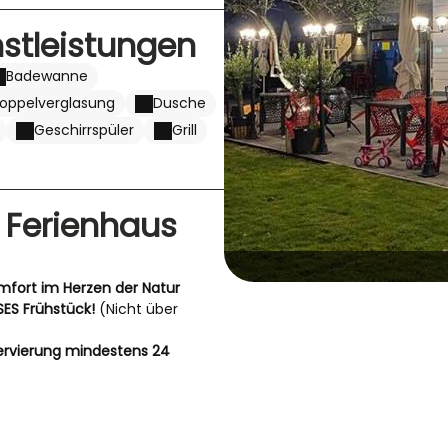
nstleistungen
Badewanne
oppelverglasung
Dusche
Geschirrspüler
Grill
 Ferienhaus
mfort im Herzen der Natur
SES Frühstück!
(Nicht über
ervierung mindestens 24