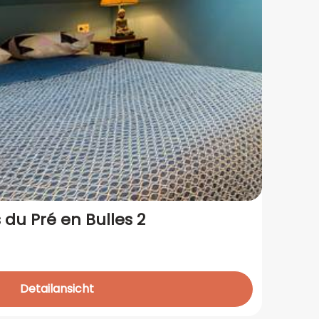
du Pré en Bulles 2
Ch
Unt
Ma
ab
Detailansicht