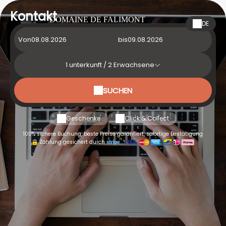
Kontakt
DOMAINE DE FALIMONT
DE
Von
bis
1
unterkunft /
2
Erwachsene
SUCHEN
Geschenke
Click & Collect
100% sichere Buchung, beste Preise garantiert, sofortige Bestätigung
Zahlung gesichert durch