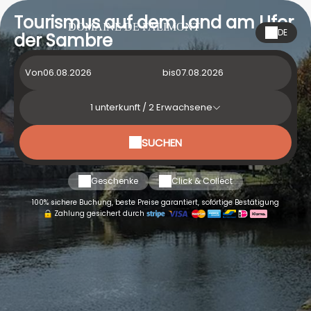
Tourismus auf dem Land am Ufer
DOMAINE DE FALIMONT
DE
der Sambre
Von
bis
1
unterkunft /
2
Erwachsene
SUCHEN
Geschenke
Click & Collect
100% sichere Buchung, beste Preise garantiert, sofortige Bestätigung
Zahlung gesichert durch