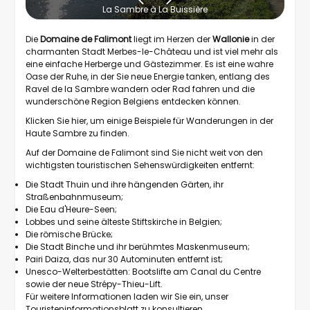
La Sambre à La Buissière
Die
Domaine de Falimont
liegt im Herzen der
Wallonie
in der
charmanten Stadt Merbes-le-Château und ist viel mehr als
eine einfache Herberge und Gästezimmer. Es ist eine wahre
Oase der Ruhe, in der Sie neue Energie tanken, entlang des
Ravel de la Sambre wandern oder Rad fahren und die
wunderschöne Region Belgiens entdecken können.
Klicken Sie hier, um einige Beispiele für Wanderungen in der
Haute Sambre zu finden.
Auf der Domaine de Falimont sind Sie nicht weit von den
wichtigsten touristischen Sehenswürdigkeiten entfernt:
Die Stadt Thuin und ihre hängenden Gärten, ihr
Straßenbahnmuseum;
Die Eau d'Heure-Seen;
Lobbes und seine älteste Stiftskirche in Belgien;
Die römische Brücke;
Die Stadt Binche und ihr berühmtes Maskenmuseum;
Pairi Daiza, das nur 30 Autominuten entfernt ist;
Unesco-Welterbestätten: Bootslifte am Canal du Centre
sowie der neue Strépy-Thieu-Lift.
Für weitere Informationen laden wir Sie ein,
unser
Touristeninformationsblatt zu konsultieren
.