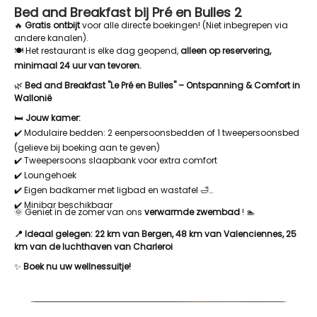
Bed and Breakfast bij Pré en Bulles 2
🔥
Gratis ontbijt
voor alle directe boekingen! (Niet inbegrepen via
andere kanalen).
🍽️ Het restaurant is elke dag geopend,
alleen op reservering,
minimaal 24 uur van tevoren.
🌿
Bed and Breakfast "Le Pré en Bulles" – Ontspanning & Comfort in
Wallonië
🛏️
Jouw kamer:
✔️ Modulaire bedden: 2 eenpersoonsbedden of 1 tweepersoonsbed
(gelieve bij boeking aan te geven)
✔️ Tweepersoons slaapbank voor extra comfort
✔️ Loungehoek
✔️ Eigen badkamer met ligbad en wastafel 🛁
✔️ Minibar beschikbaar
🌞 Geniet in de zomer van ons
verwarmde zwembad
! 🏊
📍 Ideaal gelegen: 22 km van Bergen, 48 km van Valenciennes, 25
km van de luchthaven van Charleroi
✨
Boek nu uw wellnessuitje!
image00005