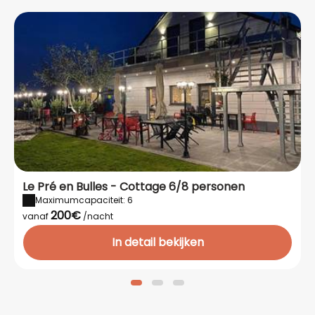
hoofdgerecht en dessert van
de dag, huisgemaakt met
seizoensproducten.
Kinderen
: passend
hoofdgerecht en dessert.
Een warm en stressvrij
moment na een drukke dag
👉
Wanneer u uw diner tegelijk
met uw verblijf reserveert,
profiteert u van een speciaal
tarief
.
Le Pré en Bulles - Cottage 6/8 personen
Maximumcapaciteit: 6
200€
vanaf
/nacht
In detail bekijken