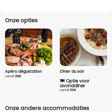
Onze opties
Apéro dégustation
Dîner du soir
vanaf
26€
🍽 Optie voor
avonddiner
vanaf
30€
Voor uw gemak bieden wij de
mogelijkheid om ter plaatse te
dineren
. Hiervoor dient u
vooraf te reserveren.
Onze andere accommodaties
Volwassene
: voorgerecht,