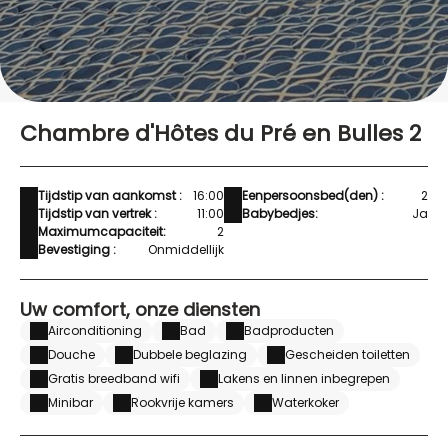
Chambre d'Hôtes du Pré en Bulles 2
Tijdstip van aankomst :
16:00
Eenpersoonsbed(den) :
2
Tijdstip van vertrek :
11:00
Babybedjes:
Ja
Maximumcapaciteit:
2
Bevestiging :
Onmiddellijk
Uw comfort, onze diensten
Airconditioning
Bad
Badproducten
Douche
Dubbele beglazing
Gescheiden toiletten
Gratis breedband wifi
Lakens en linnen inbegrepen
Minibar
Rookvrije kamers
Waterkoker