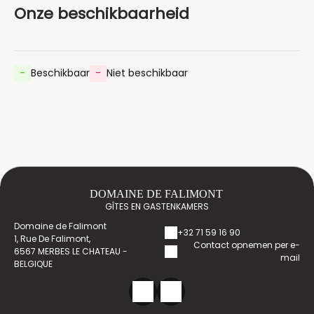
Onze beschikbaarheid
-
Beschikbaar
-
Niet beschikbaar
DOMAINE DE FALIMONT
GÎTES EN GASTENKAMERS
Domaine de Falimont
+32 71 59 16 90
1, Rue De Falimont,
Contact opnemen per e-
6567 MERBES LE CHATEAU -
mail
BELGIQUE