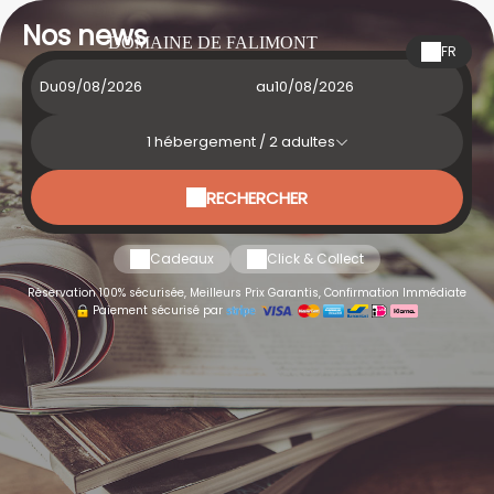
Nos news
DOMAINE DE FALIMONT
FR
Du
au
1
hébergement /
2
adultes
RECHERCHER
Cadeaux
Click & Collect
Réservation 100% sécurisée, Meilleurs Prix Garantis, Confirmation Immédiate
Paiement sécurisé par