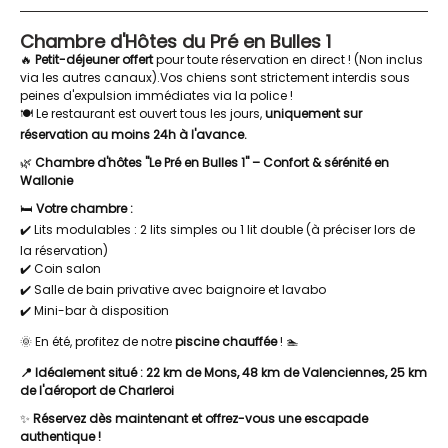
Chambre d'Hôtes du Pré en Bulles 1
🔥
Petit-déjeuner offert
pour toute réservation en direct ! (Non inclus
via les autres canaux).Vos chiens sont strictement interdis sous
peines d'expulsion immédiates via la police !
🍽️ Le restaurant est ouvert tous les jours,
uniquement sur
réservation au moins 24h à l'avance.
🌿
Chambre d'hôtes "Le Pré en Bulles 1" – Confort & sérénité en
Wallonie
🛏️
Votre chambre :
✔️ Lits modulables : 2 lits simples ou 1 lit double (à préciser lors de
la réservation)
✔️ Coin salon
✔️ Salle de bain privative avec baignoire et lavabo
✔️ Mini-bar à disposition
🌞 En été, profitez de notre
piscine chauffée
! 🏊
📍 Idéalement situé : 22 km de Mons, 48 km de Valenciennes, 25 km
de l'aéroport de Charleroi
✨
Réservez dès maintenant et offrez-vous une escapade
authentique !