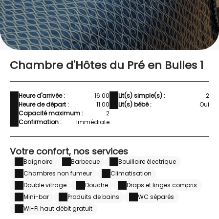
Chambre d'Hôtes du Pré en Bulles 1
Heure d'arrivée :
16:00
Lit(s) simple(s) :
2
Heure de départ :
11:00
Lit(s) bébé :
Oui
Capacité maximum :
2
Confirmation :
Immédiate
Votre confort, nos services
Baignoire
Barbecue
Bouilloire électrique
Chambres non fumeur
Climatisation
Double vitrage
Douche
Draps et linges compris
Mini-bar
Produits de bains
WC séparés
Wi-Fi haut débit gratuit