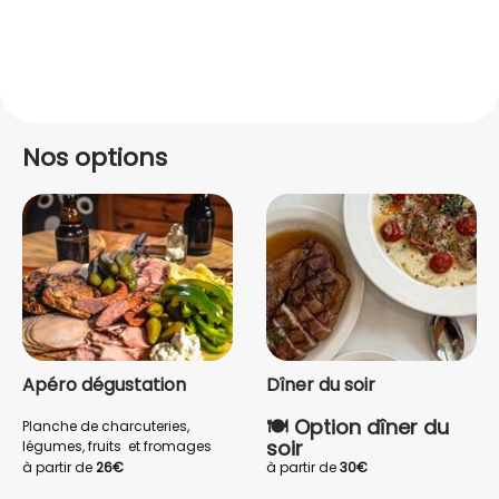
Nos options
Apéro dégustation
Dîner du soir
🍽 Option dîner du
Planche de charcuteries,
soir
légumes, fruits et fromages
pour (2 à 4 personnes)
à partir de
26€
à partir de
30€
Pour votre confort, nous
proposons une
option dîner