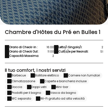
Chambre d'Hôtes du Pré en Bulles 1
Orario di Check-in :
16:00
Letto/i Singolo/i:
2
Orario di Check Out :
11:00
Cull(a)e per Neonati:
Sì
Capacità Massima:
2
Il tuo comfort, i nostri servizi
Barbecue
Bollitore elettrico
Camere non fumatori
Climatizzazione
Coperte e biancheria incluse
Doccia
Doppi vetri
Mini-bar
Prodotti per il bagno
Vasca da bagno
WC separato
Wi-Fi gratuito ad alta velocità