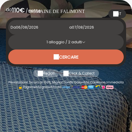
da
110€
/notte
DOMAINE DE FALIMONT
IT
Da
a
1
alloggio /
2
adulti
CERCARE
Regali
Click & Collect
Prenotazione Sicura al 100%, Migliori Tariffe Garantite, Conferma Immediata
Pagamento garantito da